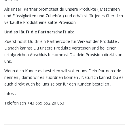
Als unser Partner promotest du unsere Produkte ( Maschinen
und Flüssigkeiten und Zubehör ) und erhältst für jedes über dich
verkaufte Produkt eine satte Provision.
Und so läuft die Partnerschaft ab:
Zuerst holst Du dir ein Partnercode für Verkauf der Produkte .
Danach kannst Du unsere Produkte vertreiben und bei einer
erfolgreichen Abschluß bekommst DU dein Provision direkt von
uns.
Wenn dein Kunde es bestellen will soll er uns Dein Partnercode
nennen , damit wir es zuordnen können . Natürlich kannst Du es
auch direkt auch bei uns selber für den Kunden bestellen .
Infos :
Telefonisch +43 665 652 20 863