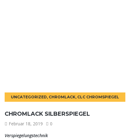
UNCATEGORIZED
,
CHROMLACK
,
CLC CHROMSPIEGEL
CHROMLACK SILBERSPIEGEL
Februar 18, 2019
0
Verspiegelungstechnik