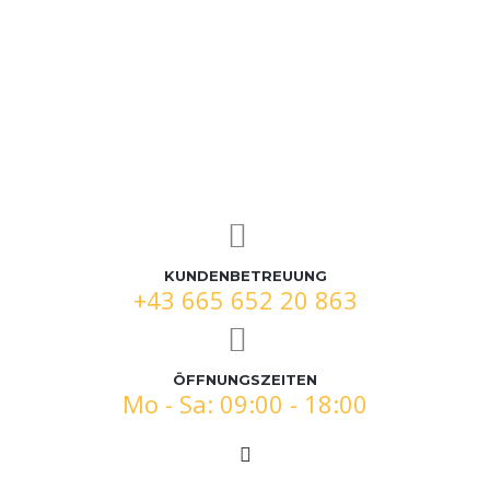
KUNDENBETREUUNG
+43 665 652 20 863
ÖFFNUNGSZEITEN
Mo - Sa: 09:00 - 18:00